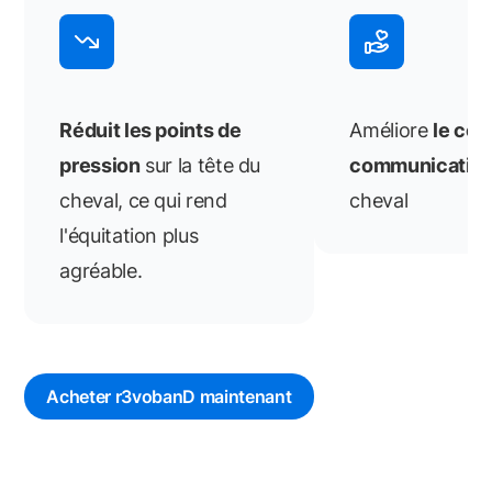
Réduit les points de
Améliore
le con
pression
sur la tête du
communicatio
cheval, ce qui rend
cheval
l'équitation plus
agréable.
Acheter r3vobanD maintenant